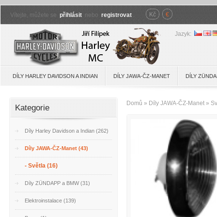
Kč
€
Vítejte, můžete se
přihlásit
nebo
registrovat
.
Jazyk:
DÍLY HARLEY DAVIDSON A INDIAN
DÍLY JAWA-ČZ-MANET
DÍLY ZÜNDA
Domů
»
Díly JAWA-ČZ-Manet
»
Sv
Kategorie
Díly Harley Davidson a Indian (262)
Díly JAWA-ČZ-Manet (43)
- Světla (16)
Díly ZÜNDAPP a BMW (31)
Elektroinstalace (139)