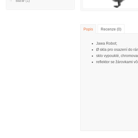
Bazar (1)
Popis
Recenze (0)
Jawa Robot;
Ø skla pro osazení do r
sklo vypouklé, chromova
reflektor se žárovkami v