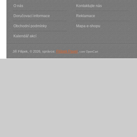
O nás
Kontaktujte nás
Doručovací informace
Reklamace
Obchodní podmínky
Mapa e-shopu
Kalendář akcí
Filípek Pavel
Jiří Filípek, © 2026, správce:
,
core OpenCart