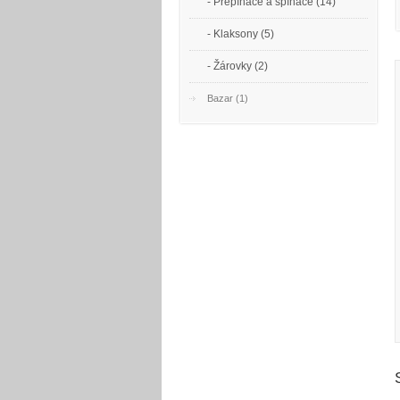
- Přepínače a spínače (14)
- Klaksony (5)
- Žárovky (2)
Bazar (1)