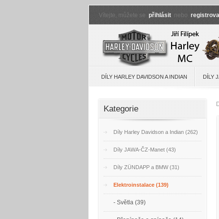
Vítejte, můžete se
přihlásit
nebo
registrova
DÍLY HARLEY DAVIDSON A INDIAN
DÍLY 
Kategorie
Díly Harley Davidson a Indian (262)
Díly JAWA-ČZ-Manet (43)
Díly ZÜNDAPP a BMW (31)
Elektroinstalace (139)
- Světla (39)