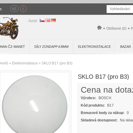
Kč
€
t
.
Jazyk:
Oblíbené (0)
P
JAWA-ČZ-MANET
DÍLY ZÜNDAPP A BMW
ELEKTROINSTALACE
BAZAR
Domů
»
Elektroinstalace
»
SKLO B17 (pro B3)
SKLO B17 (pro B3)
Cena na dota
Výrobce:
BOSCH
Kód produktu:
B17
Bonusové body za nákup:
0
Skladová dostupnost:
Na skla