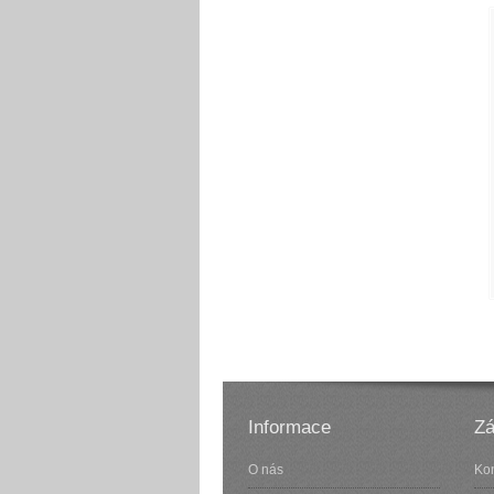
Informace
Zá
O nás
Kon