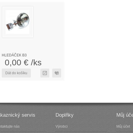
HLEDÁČEK B3
0,00 € /ks
Dát do košíku
kaznický servis
Doplňky
Můj úče
taktujte nás
Výrobci
Můj účet