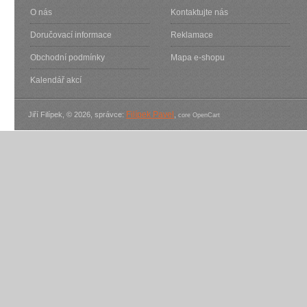
O nás
Kontaktujte nás
Doručovací informace
Reklamace
Obchodní podmínky
Mapa e-shopu
Kalendář akcí
Filípek Pavel
Jiří Filípek, © 2026, správce:
,
core OpenCart