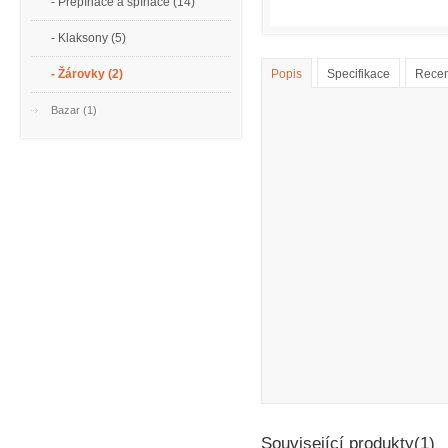
- Přepínače a spínače (14)
- Klaksony (5)
- Žárovky (2)
Popis
Specifikace
Recen
Bazar (1)
Související produkty(1)