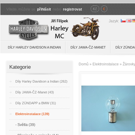
Kč
€
Vítejte, můžete se
přihlásit
nebo
registrovat
.
Jazyk:
DÍLY HARLEY DAVIDSON A INDIAN
DÍLY JAWA-ČZ-MANET
DÍLY ZÜNDA
Domů
»
Elektroinstalace
»
Žárovk
Kategorie
Díly Harley Davidson a Indian (262)
Díly JAWA-ČZ-Manet (43)
Díly ZÜNDAPP a BMW (31)
Elektroinstalace (139)
- Světla (39)